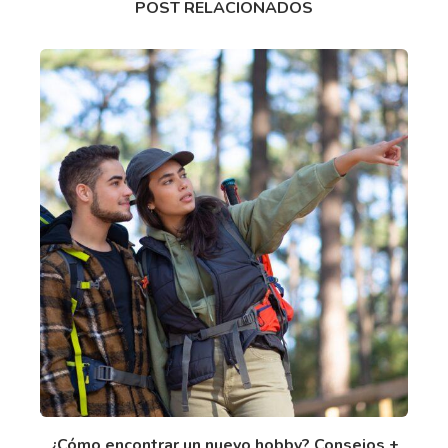
POST RELACIONADOS
¿Cómo encontrar un nuevo hobby? Consejos +
5