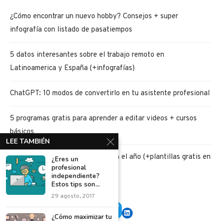
¿Cómo encontrar un nuevo hobby? Consejos + super
infografía con listado de pasatiempos
5 datos interesantes sobre el trabajo remoto en
Latinoamerica y España (+infografías)
ChatGPT: 10 modos de convertirlo en tu asistente profesional
5 programas gratis para aprender a editar videos + cursos
básicos
LEE TAMBIÉN
5 retos de ahorro para iniciar bien el año (+plantillas gratis en
¿Eres un
profesional
PDF)
independiente?
Estos tips son...
29 agosto, 2017
¿Cómo maximizar tu